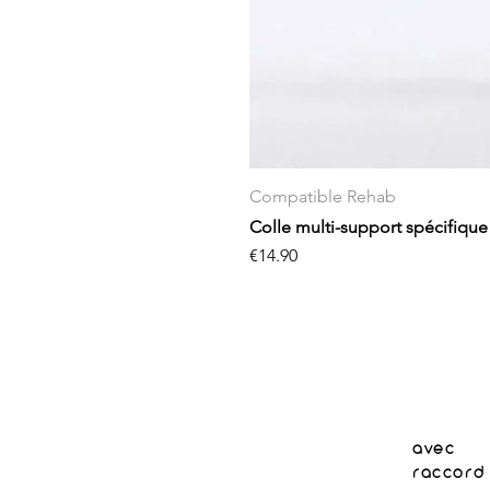
Compatible Rehab
Colle multi-support spécifique
Price
€14.90
avec
raccord