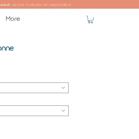
 aout
seront traitées en septembre.
More
onne
ale
rice