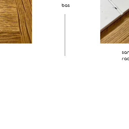
bas
sa
ra