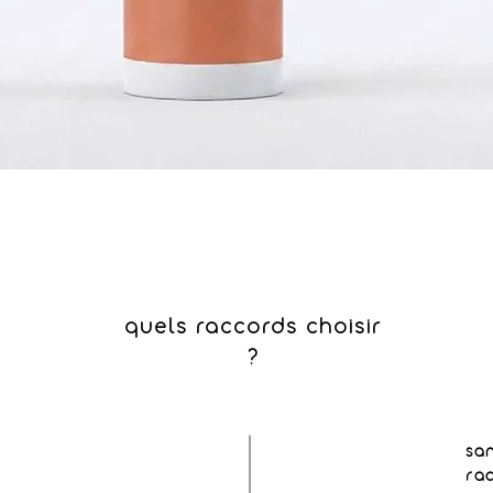
quels raccords choisir
?
sa
ra