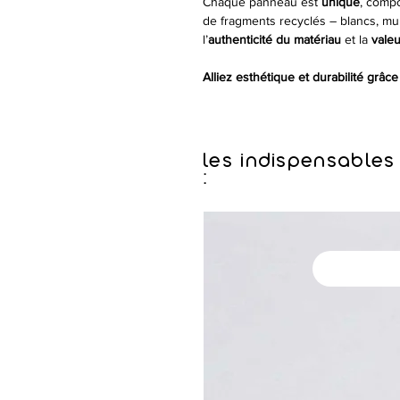
Chaque panneau est
unique
, comp
de fragments recyclés – blancs, mul
l’
authenticité du matériau
et la
valeu
Alliez esthétique et durabilité grâc
les indispensables
: