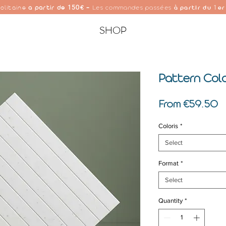
150
1
olitaine
à partir de
€ -
Les commandes passées
à partir du
er
SHOP
Pattern Col
S
From
€59.50
P
Coloris
*
Select
Format
*
Select
Quantity
*