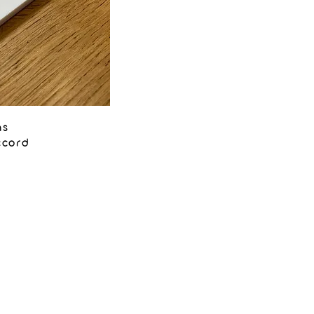
ns
ccord